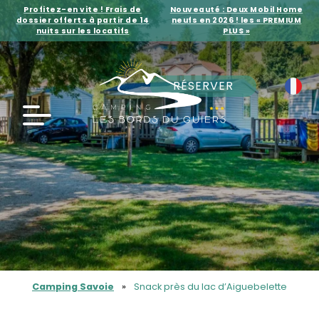
Profitez-en vite ! Frais de
Nouveauté : Deux Mobil Home
dossier offerts à partir de 14
neufs en 2026 ! les « PREMIUM
nuits sur les locatifs
PLUS »
RÉSERVER
Camping Savoie
»
Snack près du lac d’Aiguebelette