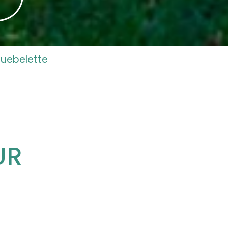
guebelette
UR