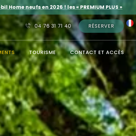
bil Home neufs en 2026 ! les « PREMIUM PLUS »
RÉSERVER
04 76 31 71 40
MENTS
TOURISME
CONTACT ET ACCÈS